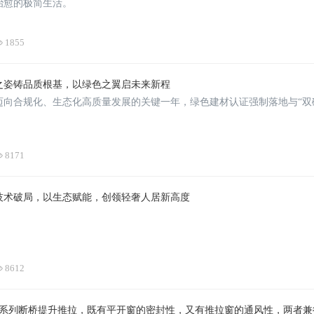
治愈的极简生活。
1855
奢之姿铸品质根基，以绿色之翼启未来新程
下迈向合规化、生态化高质量发展的关键一年，绿色建材认证强制落地与“
8171
以技术破局，以生态赋能，创领轻奢人居新高度
8612
0系列断桥提升推拉，既有平开窗的密封性，又有推拉窗的通风性，两者