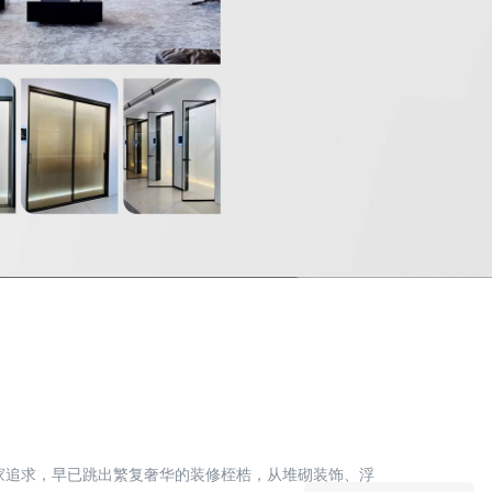
家追求，早已跳出繁复奢华的装修桎梏，从堆砌装饰、浮