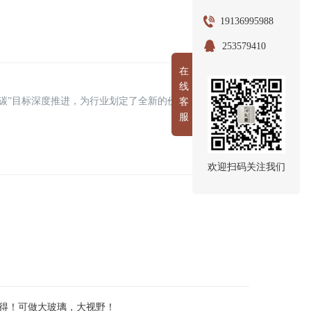
19136995988
253579410
在
线
双碳”目标深度推进，为行业划定了全新的价值坐标系。
客
服
欢迎扫码关注我们
兼得！可做大玻璃，大视野！