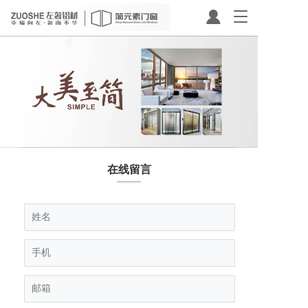
T
o
g
g
l
e
n
a
v
i
g
a
在线留言
t
i
o
n