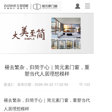
T
o
g
g
l
e
n
a
v
i
g
a
褪去繁杂，归简于心｜简元素门窗，重
t
i
塑当代人居理想模样
o
n
曾道仁
发布日期：2026-06-22 17:22:59
123
褪去繁杂，归简于心｜简元素门窗，重塑当代
人居理想模样