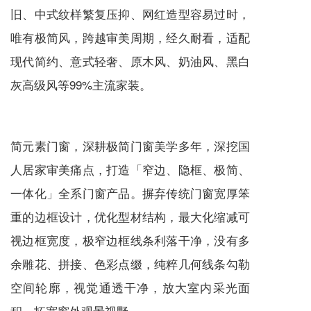
旧、中式纹样繁复压抑、网红造型容易过时，
唯有极简风，跨越审美周期，经久耐看，适配
现代简约、意式轻奢、原木风、奶油风、黑白
灰高级风等99%主流家装。
简元素门窗，深耕极简门窗美学多年，深挖国
人居家审美痛点，打造「窄边、隐框、极简、
一体化」全系门窗产品。摒弃传统门窗宽厚笨
重的边框设计，优化型材结构，最大化缩减可
视边框宽度，极窄边框线条利落干净，没有多
余雕花、拼接、色彩点缀，纯粹几何线条勾勒
空间轮廓，视觉通透干净，放大室内采光面
积，拓宽窗外观景视野。