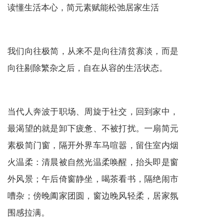
读懂生活本心，简元素赋能松弛居家生活
我们向往极简，从来不是向往清贫寡淡，而是
向往剔除繁杂之后，自在从容的生活状态。
当代人奔波于职场、周旋于社交，回到家中，
最渴望的就是卸下疲惫、不被打扰。一扇简元
素极简门窗，隔开外界车马喧嚣，留住室内烟
火温柔：清晨被自然光温柔唤醒，抬头即是窗
外风景；午后倚窗静坐，喝茶看书，隔绝闹市
嘈杂；傍晚阖家团圆，窗边晚风轻柔，居家氛
围感拉满。