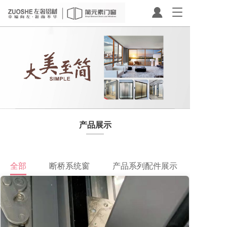
T
o
g
g
l
e
n
a
v
i
g
a
产品展示
t
i
o
n
全部
断桥系统窗
产品系列配件展示