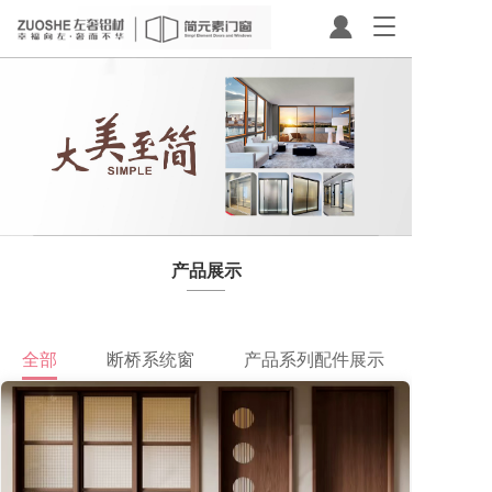
T
o
g
g
l
e
n
a
v
i
g
a
产品展示
t
i
o
n
全部
断桥系统窗
产品系列配件展示