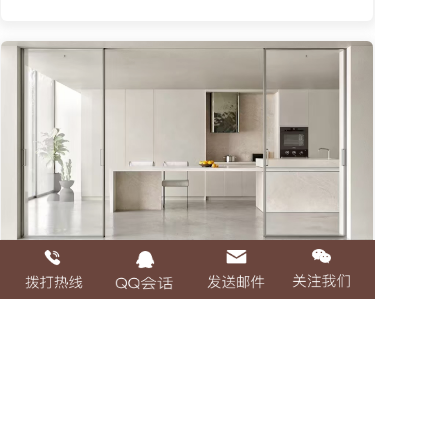
4
«
1
2
3
4
5
6
7
8
9
»